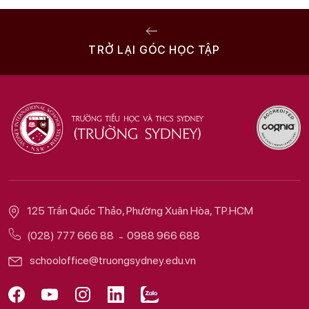
TRỞ LẠI GÓC HỌC TẬP
125 Trần Quốc Thảo, Phường Xuân Hòa, TP.HCM
(028) 777 666 88
0988 966 688
schooloffice@truongsydney.edu.vn