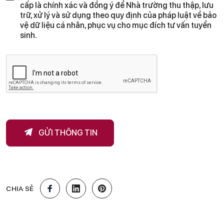
cấp là chính xác và đồng ý để Nhà trường thu thập, lưu
à
trữ, xử lý và sử dụng theo quy định của pháp luật về bảo
o
c
vệ dữ liệu cá nhân, phục vụ cho mục đích tư vấn tuyển
h
sinh.
ư
ơ
n
g
v
à
GỬI THÔNG TIN
CHIA SẺ