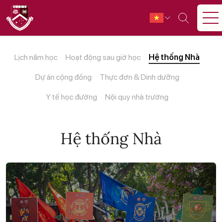
Lịch năm học
Hoạt động sau giờ học
Hệ thống Nhà
Dự án cộng đồng
Thực đơn & Dinh dưỡng
Y tế học đường
Nội quy nhà trường
Hệ thống Nhà