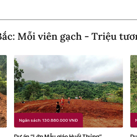
ắc: Mỗi viên gạch - Triệu tươ
Ngân sách: 130.880.000 VNĐ
Dự án “Lớp Mẫu giáo Huổi Thủng”
Dự