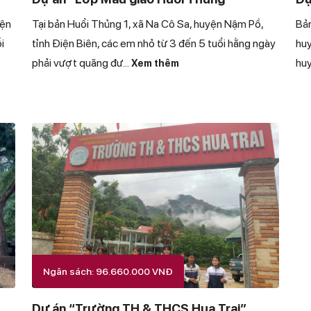
iện
Tại bản Huổi Thủng 1, xã Na Cô Sa, huyện Nậm Pồ,
Bản
i
tỉnh Điện Biên, các em nhỏ từ 3 đến 5 tuổi hằng ngày
huy
phải vượt quãng đư
...
huy
Xem thêm
Ngân sách: 96.660.000 VNĐ
Dự án “Trường TH & THCS Hua Trai”