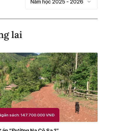
ng lai
Ngân sách: 147.700.000 VNĐ
 án “Đường Na Cô Sa 1”