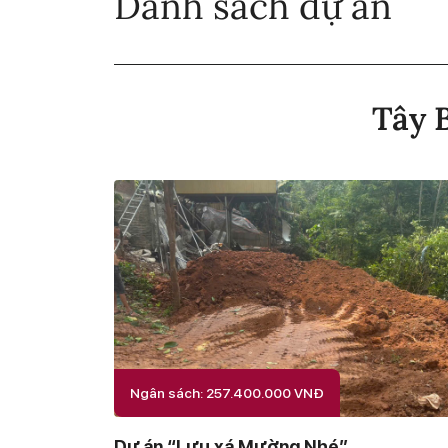
Danh sách dự án
Tây B
Ngân sách: 257.400.000 VNĐ
Dự án “Lưu xá Mường Nhé”