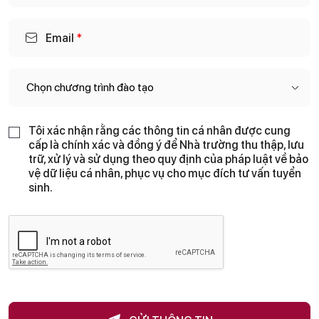
Email
*
Tôi xác nhận rằng các thông tin cá nhân được cung
n
cấp là chính xác và đồng ý để Nhà trường thu thập, lưu
h
trữ, xử lý và sử dụng theo quy định của pháp luật về bảo
â
n
vệ dữ liệu cá nhân, phục vụ cho mục đích tư vấn tuyển
,
sinh.
t
i
n
c
á
c