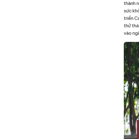
thành n
sức khỏ
triển C
thử thá
vào ngà