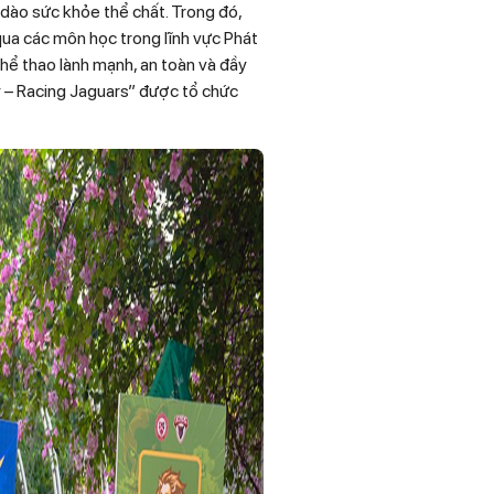
 dào sức khỏe thể chất. Trong đó,
ua các môn học trong lĩnh vực Phát
thể thao lành mạnh, an toàn và đầy
 – Racing Jaguars” được tổ chức