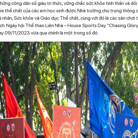
hững công dân số giàu tri thức, vững chắc sức khỏe tinh thần và dồi
e thể chất của các em học sinh được Nhà trường chú trọng thông q
á nhân, Sức khỏe và Giáo dục Thể chất, cùng với đó là các sân chơi 
ch. Ngày hội Thể thao Liên Nhà – House Sports Day “Chasing Glory
y 09/11/2023 vừa qua chính là một trong số đó.