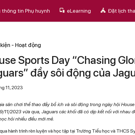
 thông tin Phụ huynh
eLearning
Đặt lịch t
 kiện - Hoạt động
use Sports Day “Chasing Glo
guars” đầy sôi động của Jag
ng 11, 2023
ia sân chơi thể thao đầy bổ ích và sôi động trong ngày hội Hous
9/11/2023 vừa qua, Jaguars các khối đã có dịp kết nối với nhau 
học hỏi nhiều điều mới mẻ.
ua hành trình rèn luyện và học tập tại Trường Tiểu học và THCS Sy