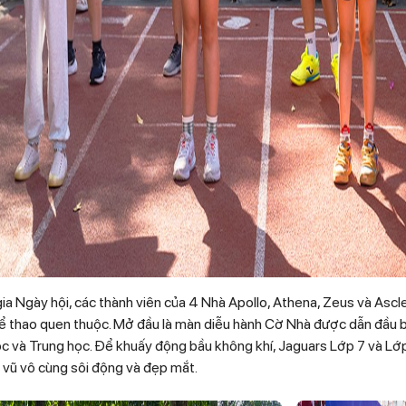
a Ngày hội, các thành viên của 4 Nhà Apollo, Athena, Zeus và Asclep
 thao quen thuộc. Mở đầu là màn diễu hành Cờ Nhà được dẫn đầu bở
c và Trung học. Để khuấy động bầu không khí, Jaguars Lớp 7 và Lớ
 vũ vô cùng sôi động và đẹp mắt.