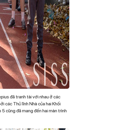
ius đã tranh tài với nhau ở các
i các Thủ lĩnh Nhà của hai Khối
p 5 cũng đã mang đến hai màn trình